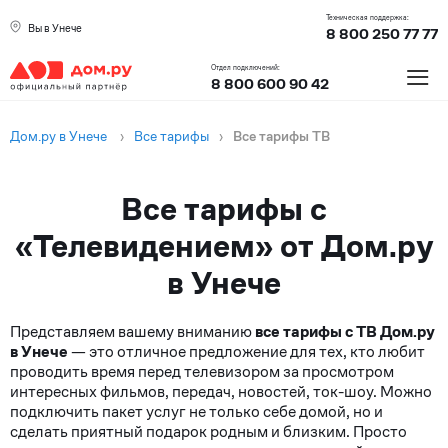
Техническая поддержка:
Вы в Унече
8 800 250 77 77
≡
Отдел подключений:
8 800 600 90 42
Дом.ру в Унече
›
Все тарифы
›
Все тарифы ТВ
Все тарифы с
«Телевидением» от Дом.ру
в Унече
Представляем вашему вниманию
все тарифы с ТВ Дом.ру
в Унече
— это отличное предложение для тех, кто любит
проводить время перед телевизором за просмотром
интересных фильмов, передач, новостей, ток-шоу. Можно
подключить пакет услуг не только себе домой, но и
сделать приятный подарок родным и близким. Просто